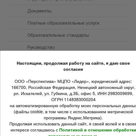
Документы
Платные образовательные услуги
Образовательные стандарты
Руководство
Педагогический состав
Настоящим, продолжая работу на сайте, я даю свое
согласие
Материально-техническое обеспечение и
оснащенность образовательного процесса.
ООО «Перспектива» МЦПО «Лидер», юридический адрес:
Доступная среда
Финансово-хозяйственная деятельность
166700, Российская Федерация, Ненецкий автономный округ,
рп. Искателей, ул. Губкина, д.3Б, офис 5, ИНН 2983009699,
Вакантные места для приема (перевода)
ОГРН 1148383000204
на автоматизированную обработку моих персональных данны
Стипендии и иные виды материальной
(файлы cookie, в том числе с использованием метрической
поддержки
программы Яндекс.Метрика).
Международное сотрудничество
Продолжая использовать данный сайт, я своей волей и в свое
интересе соглашаюсь с
Политикой в отношении обработк
Организация питания в образовательной
персональных данных.