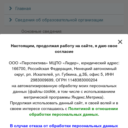
Главная
Сведения об образовательной организации
Основные сведения
Структурa и органы управления
Настоящим, продолжая работу на сайте, я даю свое
согласие
Документы
ООО «Перспектива» МЦПО «Лидер», юридический адрес:
Платные образовательные услуги
166700, Российская Федерация, Ненецкий автономный
округ, рп. Искателей, ул. Губкина, д.3Б, офис 5, ИНН
Образовательные стандарты
2983009699, ОГРН 1148383000204
на автоматизированную обработку моих персональных
Руководство
данных (файлы cookie, в том числе с использованием
метрической программы Яндекс.Метрика).
Педагогический состав
Продолжая использовать данный сайт, я своей волей и в
своем интересе соглашаюсь с
Политикой в отношении
Материально-техническое обеспечение и
обработки персональных данных.
оснащенность образовательного процесса.
Доступная среда
Финансово-хозяйственная деятельность
В случае отказа от обработки персональных данных