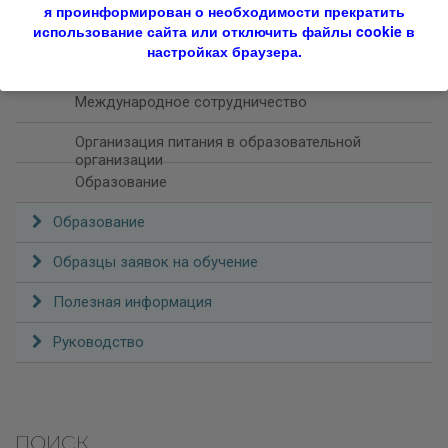
я проинформирован о необходимости прекратить
Вакантные места для приема (перевода)
использование сайта или отключить файлы cookie в
настройках браузера.
Стипендии и иные виды материальной поддержки
Международное сотрудничество
Организация питания в образовательной
организации
Образование
Образование
Образцы заявок на обучение
Полезная информация
Руководство
ПОИСК