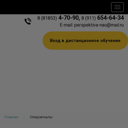
Toggl
navig
4-70-90
,
654-64-34
8 (81853)
8 (911)
E-mail: perspektiva-nao@mail.ru
Вход в дистанционное обучение
Главная
Спецсигналы